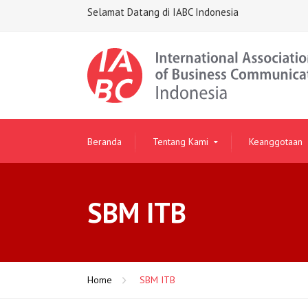
Selamat Datang di IABC Indonesia
Beranda
Tentang Kami
Keanggotaan
SBM ITB
Home
SBM ITB