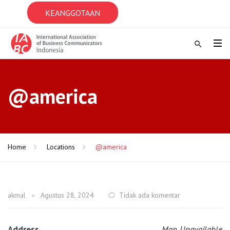
KEANGGOTAAN
@america
Home
Locations
@america
akmal
Agustus 28, 2024
Tidak ada komentar
Address
Map Unavailable